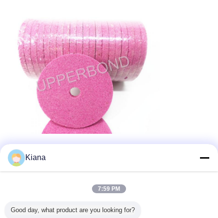
τσιγάρο που κατασκευάζει τον εξοπλισμό
Ετικέττες:
,
Kiana
τοπ μέρη μηχανών τσιγάρων
η μηχανή τσιγάρων
,
Αποκτήστε την καλύτερη τιμή για
7:59 PM
Good day, what product are you looking for?