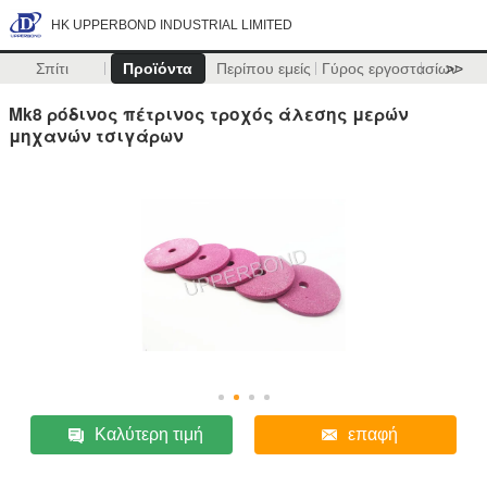
HK UPPERBOND INDUSTRIAL LIMITED
Σπίτι
Προϊόντα
Περίπου εμείς
Γύρος εργοστασίων
>>
Mk8 ρόδινος πέτρινος τροχός άλεσης μερών
μηχανών τσιγάρων
Καλύτερη τιμή
επαφή