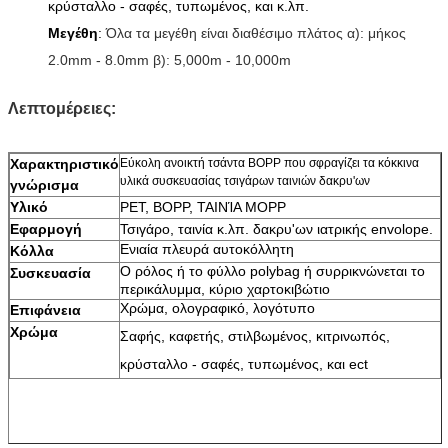
κρύσταλλο - σαφές, τυπωμένος, και κ.λπ.
Μεγέθη
:
Όλα τα μεγέθη είναι διαθέσιμο πλάτος α): μήκος
2.0mm - 8.0mm β): 5,000m - 10,000m
Λεπτομέρειες:
Χαρακτηριστικό
Εύκολη ανοικτή τσάντα BOPP που σφραγίζει τα κόκκινα
υλικά συσκευασίας τσιγάρων ταινιών δακρυ'ων
γνώρισμα
Υλικό
PET, BOPP, ΤΑΙΝΊΑ MOPP
Εφαρμογή
Τσιγάρο, ταινία κ.λπ. δακρυ'ων ιατρικής envolope.
Ενιαία πλευρά αυτοκόλλητη
Κόλλα
Ο ρόλος ή το φύλλο polybag ή συρρικνώνεται το
Συσκευασία
περικάλυμμα, κύριο χαρτοκιβώτιο
Χρώμα, ολογραφικό, λογότυπο
Επιφάνεια
Χρώμα
Σαφής, καφετής, στιλβωμένος, κιτρινωπός,
κρύσταλλο - σαφές, τυπωμένος, και ect