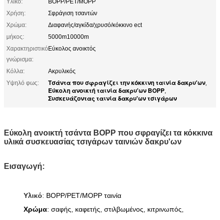
Υλικό:
BOPP/PET/MOPP
Χρήση:
Σφράγιση τσαντών
Χρώμα:
Διαφανής/αγκίδα/χρυσό/κόκκινο ect
μήκος:
5000m10000m
Χαρακτηριστικό
Εύκολος ανοικτός
γνώρισμα:
Κόλλα:
Ακρυλικός
Τσάντα που σφραγίζει την κόκκινη ταινία δακρυ'ων
Υψηλό φως:
,
Εύκολη ανοικτή ταινία δακρυ'ων BOPP
,
Συσκευάζοντας ταινία δακρυ'ων τσιγάρων
Εύκολη ανοικτή τσάντα BOPP που σφραγίζει τα κόκκινα
υλικά συσκευασίας τσιγάρων ταινιών δακρυ'ων
Εισαγωγή:
Υλικό
:
BOPP/PET/MOPP ταινία
Χρώμα
: σαφής, καφετής, στιλβωμένος, κιτρινωπός,