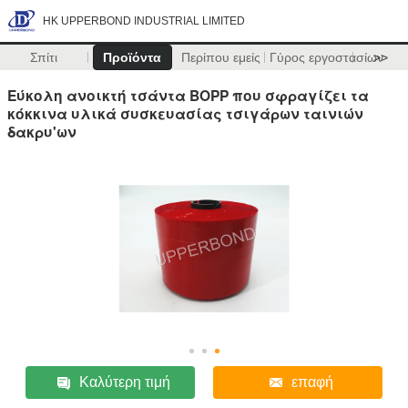
HK UPPERBOND INDUSTRIAL LIMITED
Σπίτι
Προϊόντα
Περίπου εμείς
Γύρος εργοστασίων
>>
Εύκολη ανοικτή τσάντα BOPP που σφραγίζει τα
κόκκινα υλικά συσκευασίας τσιγάρων ταινιών
δακρυ'ων
Καλύτερη τιμή
επαφή